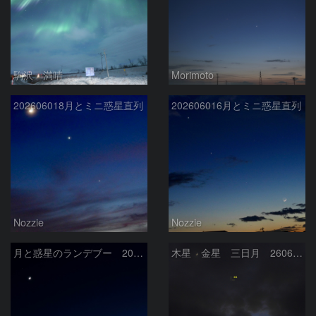
駒沢 満晴
Morimoto
202606018月とミニ惑星直列
202606016月とミニ惑星直列
Nozzie
Nozzie
月と惑星のランデブー 2026/06/19
木星 金星 三日月 260618