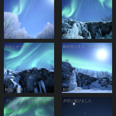
駒沢 満晴
駒沢 満晴
氷柱とオーロラ
峡谷照らす月、オーロラ
駒沢 満晴
駒沢 満晴
ブレイクアップオーロラ
夕空に並びました