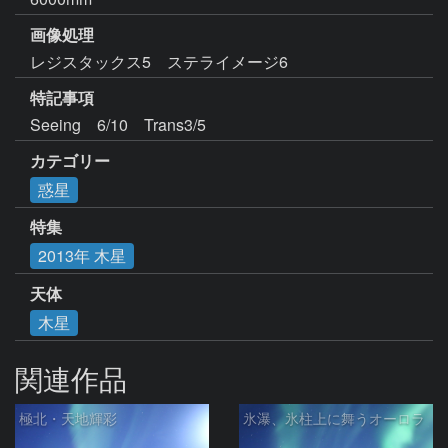
画像処理
レジスタックス5　ステライメージ6
特記事項
Seeing　6/10　Trans3/5
カテゴリー
惑星
特集
2013年 木星
天体
木星
関連作品
極北・天地輝彩
氷瀑、氷柱上に舞うオーロラ