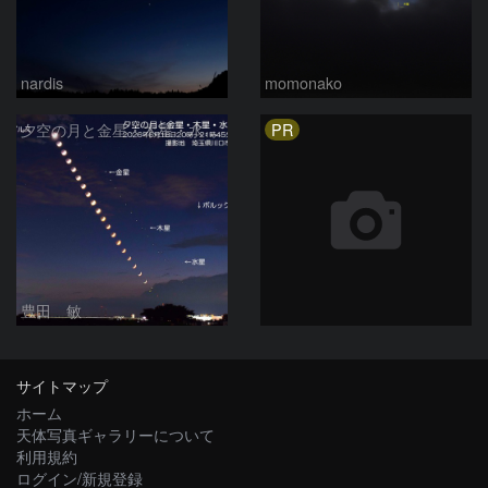
nardis
momonako
PR
夕空の月と金星・木星・水星の接近 2026/6/18
豊田 敏
サイトマップ
ホーム
天体写真ギャラリーについて
利用規約
ログイン/新規登録