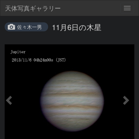
天体写真ギャラリー
Togg
navig
11月6日の木星
佐々木一男