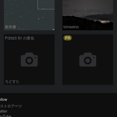
新井優
tomseino
PR
P/2023 S1 の変化
ろどすた
llow
ストロアーツ
itter
ouTube