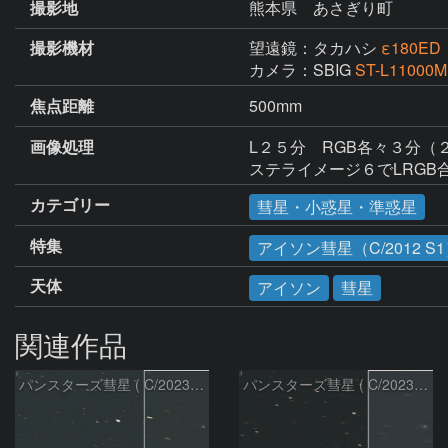
撮影地
熊本県 あさぎり町
撮影機材
望遠鏡：タカハシ
ε180ED
カメラ：SBIG
ST-L11000M
焦点距離
500mm
画像処理
L２５分　RGB各々３分（２
ステライメージ６でLRGB
カテゴリー
彗星・小惑星・準惑星
特集
アイソン彗星（C/2012 S
天体
アイソン
彗星
関連作品
パンスターズ彗星 ( C/2023R1 )：2026/07/09
パンスターズ彗星 ( C/2023R1 ) ：2026/07/08