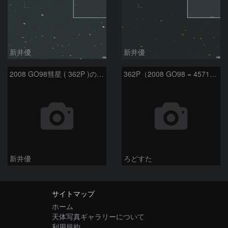
新井優
新井優
2008 GO98彗星 ( 362P )の予報位置：2025/09/25
362P（2008 GO98 = 457175）
新井優
ろどすた
サイトマップ
ホーム
天体写真ギャラリーについて
利用規約