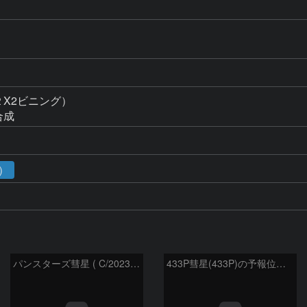
X2ビニング）

合成
1）
パンスターズ彗星 ( C/2023R1 ) ：2026/05/20
433P彗星(433P)の予報位置：2026/05/30