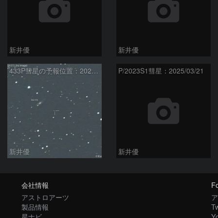
新井優
新井優
433P彗星の予報位置：2025/05/04
P/2023S1彗星：2025/03/21
新井優
新井優
会社情報
Fo
アストロアーツ
ア
製品情報
Tw
星ナビ
Y