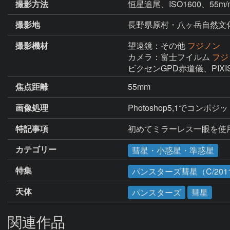
撮影方法
恒星追尾、ISO1600、55
撮影地
長野県原村・八ヶ岳自然文
撮影機材
望遠鏡：その他
フジノン
カメラ：富士フイルム
フジ・
ビクセンGPD赤道儀、PIXI
焦点距離
55mm
画像処理
Photoshop5,1でコ
特記事項
初めてミラーレス一眼を使
カテゴリー
彗星・小惑星・準惑星
特集
パンスターズ彗星（C/2011
天体
パンスターズ
彗星
関連作品