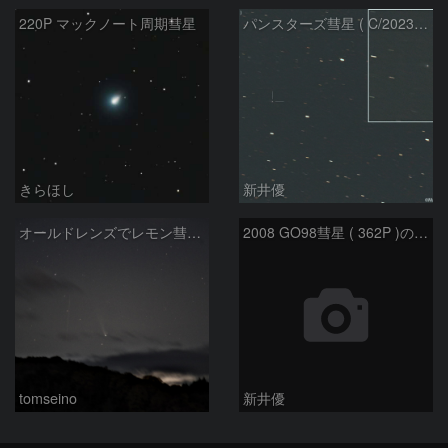
220P マックノート周期彗星
パンスターズ彗星 ( C/2023R1 )：2026/07/09
きらほし
新井優
オールドレンズでレモン彗星11/9
2008 GO98彗星 ( 362P )の予報位置：2025/09/25
tomseino
新井優