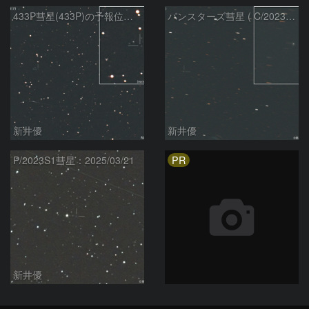
433P彗星(433P)の予報位置：2026/05/30
パンスターズ彗星 ( C/2023R1 ) ：2026/05/30
新井優
新井優
PR
P/2023S1彗星：2025/03/21
新井優