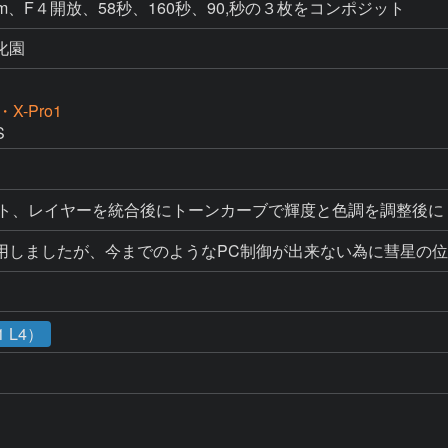
m/m、F４開放、58秒、160秒、90,秒の３枚をコンポジット
化園
X-Pro1
S
ンポジット、レイヤーを統合後にトーンカーブで輝度と色調を調整後
用しましたが、今までのようなPC制御が出来ない為に彗星の
 L4）