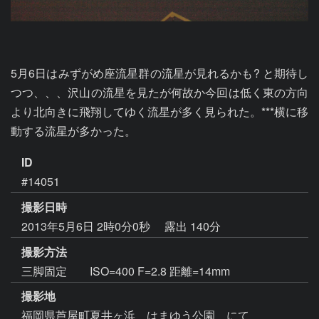
5月6日はみずがめ座流星群の流星が見れるかも? と期待し
つつ、、、沢山の流星を見たが何故か今回は低く東の方向
より北向きに飛翔してゆく流星が多く見られた。***横に移
動する流星が多かった。
ID
#14051
撮影日時
2013年5月6日 2時0分0秒
露出 140分
撮影方法
三脚固定 ISO=400 F=2.8 距離=14mm
撮影地
福岡県芦屋町夏井ヶ浜 はまゆう公園 にて