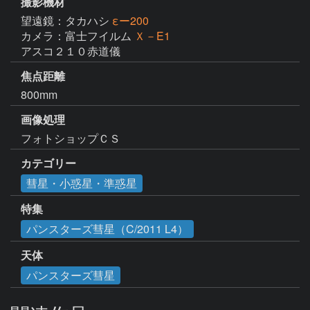
撮影機材
望遠鏡：タカハシ
εー200
カメラ：富士フイルム
Ｘ－E1
アスコ２１０赤道儀
焦点距離
800mm
画像処理
フォトショップＣＳ
カテゴリー
彗星・小惑星・準惑星
特集
パンスターズ彗星（C/2011 L4）
天体
パンスターズ彗星