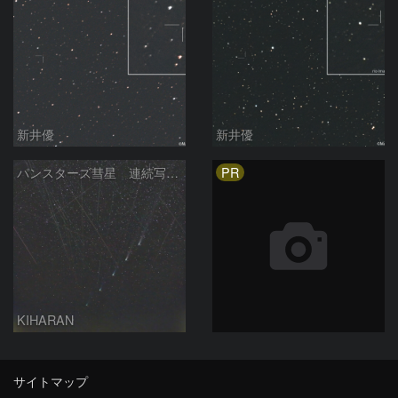
新井優
新井優
PR
パンスターズ彗星 連続写真 再処理
KIHARAN
サイトマップ