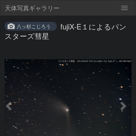
天体写真ギャラリー
Togg
navig
fujiX-E１によるパン
八ッ杉こじろう
スターズ彗星