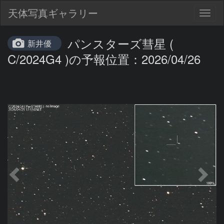
天体写真ギャラリー
Togg
navig
パンスターズ彗星 (
新井優
C/2024G4 )の予報位置：2026/04/26