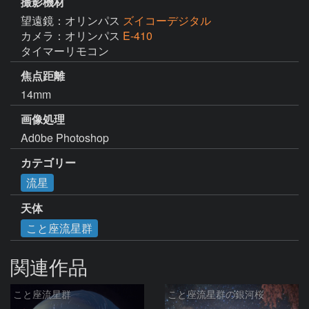
撮影機材
望遠鏡：オリンパス
ズイコーデジタル
カメラ：オリンパス
E-410
タイマーリモコン
焦点距離
14mm
画像処理
Ad0be Photoshop
カテゴリー
流星
天体
こと座流星群
関連作品
こと座流星群
こと座流星群の銀河桜