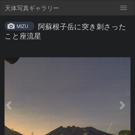
天体写真ギャラリー
Togg
navig
阿蘇根子岳に突き刺さった
MIZU
こと座流星