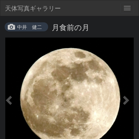
天体写真ギャラリー
Togg
navig
月食前の月
中井 健二