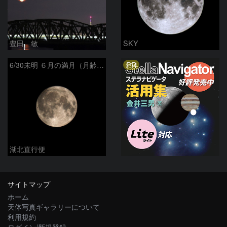
豊田 敏
SKY
PR
6/30未明 ６月の満月（月齢14.5）
湖北直行便
サイトマップ
ホーム
天体写真ギャラリーについて
利用規約
ログイン/新規登録