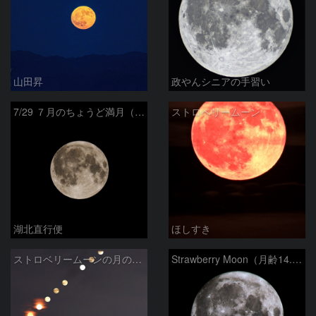
山田昇
政やんシニアの手習い
7/29 ７月のちょうど満月（月齢15.2）
ストロベリームーン
湖北直行便
ほしすき
ストロベリームーンの月の出 2026/6/30
Strawberry Moon（月齢14.5）