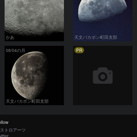
かあ
天文バカボン町田支部
PR
08/04の月
天文バカボン町田支部
llow
ストロアーツ
itter