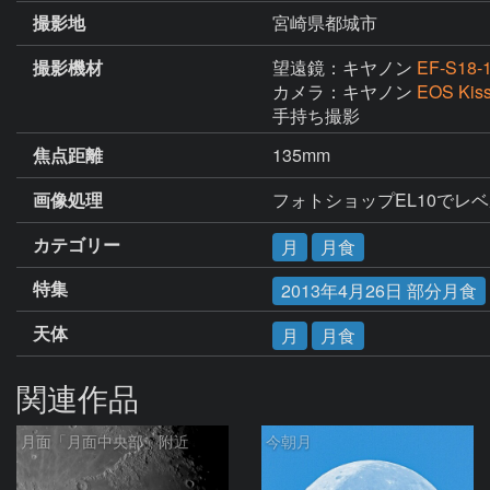
撮影地
宮崎県都城市
撮影機材
望遠鏡：キヤノン
EF-S18-
カメラ：キヤノン
EOS Kis
手持ち撮影
焦点距離
135mm
画像処理
フォトショップEL10でレ
カテゴリー
月
月食
特集
2013年4月26日 部分月食
天体
月
月食
関連作品
月面「月面中央部」附近
今朝月