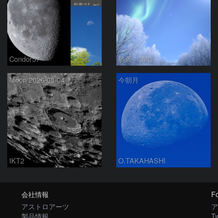
Condor57
駒沢 満晴
Moon 2026-08-04
今朝月
IKT2
O.TAKAHASHI
会社情報
Fo
アストロアーツ
ア
製品情報
Tw