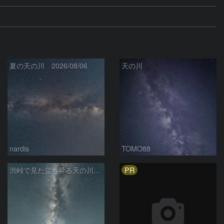
夏の天の川 2026/08/06
天の川
nardis
TOMO88
PR
渋峠で見た立ち昇る天の川銀河