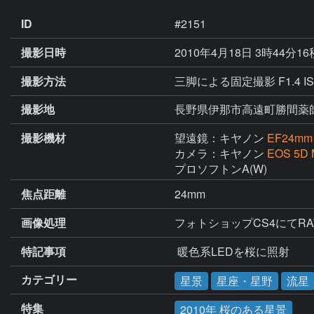
ID
#2151
撮影日時
2010年4月18日 3時44分1
撮影方法
三脚による固定撮影 F1.4 IS
撮影地
長野県伊那市高遠町勝間薬
撮影機材
望遠鏡：キヤノン
EF24mm 
カメラ：キヤノン
EOS 5D M
プロソフトンA(W)
焦点距離
24mm
画像処理
フォトショップCS4にてR
特記事項
 暖色系LEDを桜に照射
カテゴリー
星景
星座・星野
流星
特集
2010年 桜のある星景