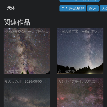
天体
こと座流星群
銀河
天
関連作品
小国の星空② ーいて座からわし座にかけての銀河ー
小国の星空① ー楯山荘と天の川ー
高田浩太郎
高田浩太郎
夏の天の川 2026/08/05
カシオペア座付近の空域 260720