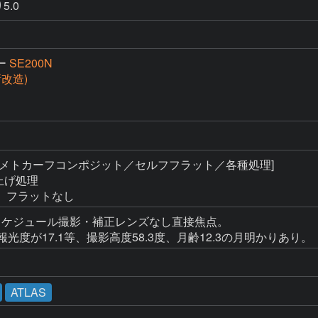
5.0
ー
SE200N
(新改造)
 [メトカーフコンポジット／セルフフラット／各種処理]

上げ処理

、フラットなし
スケジュール撮影・補正レンズなし直接焦点。

光度が17.1等、撮影高度58.3度、月齢12.3の月明かりあり。
ATLAS