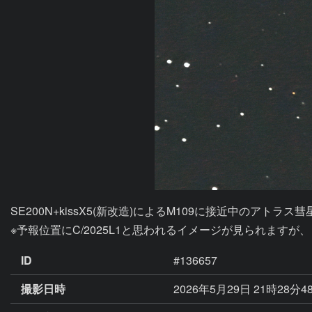
SE200N+kissX5(新改造)によるM109に接近中のアトラス彗星 (
※予報位置にC/2025L1と思われるイメージが見られます
ID
#136657
撮影日時
2026年5月29日 21時28分4