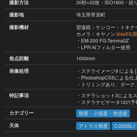
撮影方法
30秒×32枚・ISO1600・絞り
撮影地
埼玉県寄居町
撮影機材
望遠鏡：ケンコー・トキナ
カメラ：キヤノン
kissX5
・EM-200 FG-Temma2Z

・LPR-Nフィルター使用
焦点距離
1000mm
画像処理
・ステライメージ9 による
・PhotoshopCS5による仕
・トリミングあり、ダーク
特記事項
・ステラショット3による
・ステラナビゲータ12の予報
カテゴリー
彗星・小惑星・準惑星
天体
アトラス彗星
C/2025L1