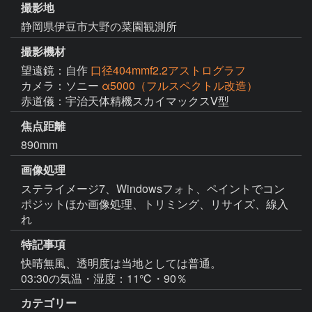
撮影地
静岡県伊豆市大野の菜園観測所
撮影機材
望遠鏡：自作
口径404mmf2.2アストログラフ
カメラ：ソニー
α5000（フルスペクトル改造）
赤道儀：宇治天体精機スカイマックスⅤ型
焦点距離
890mm
画像処理
ステライメージ7、Windowsフォト、ペイントでコン
ポジットほか画像処理、トリミング、リサイズ、線入
れ
特記事項
快晴無風、透明度は当地としては普通。

03:30の気温・湿度：11℃・90％
カテゴリー