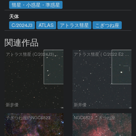
彗星・小惑星・準惑星
天体
C/2024J3
ATLAS
アトラス彗星
こぎつね座
関連作品
アトラス彗星 (C/2024J3)：2026/08/05
アトラス彗星 ( C/2022 E2 )：2026/07/27
新井優
新井優
子ぎつね座のNGC6823
NGC6823 こぎつね座