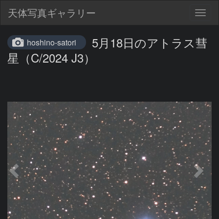
天体写真ギャラリー
Togg
navig
5月18日のアトラス彗
hoshino-satori
星（C/2024 J3）