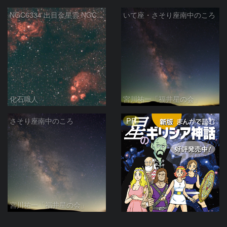
NGC6334 出目金星雲 NGC6357 彼岸花星雲 さそり座
いて座・さそり座南中のころ
化石職人
宮川祐一「福井星の会」
PR
さそり座南中のころ
宮川祐一「福井星の会」