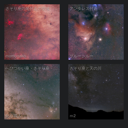
さそり座の尾付近の空域 260718
アンタレス付近
momonako
ブルーシルー
へびつかい座・さそり座・いて座と天の川
さそり座と天の川
化石職人
ｍ2