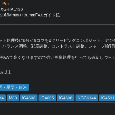
 Pro
G-HAL130

0MMmini+130mmF4.3ガイド鏡

ット処理後に5分×19コマをσクリッピングコンポジット、デジタ
ーバランス調整、彩度調整、コントラスト調整、シャープ輪郭強調


が極めて高くなりますので強い画像処理を行っても破綻しづらく
％以上

雲・星団・銀河
M4
M80
IC4603
IC4605
IC4606
NGC6144
IC4591