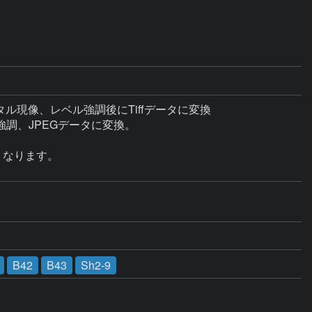
ル現像、レベル強調後にTiffデータに変換

、JPEGデータに変換。

なります。

B42
B43
Sh2-9