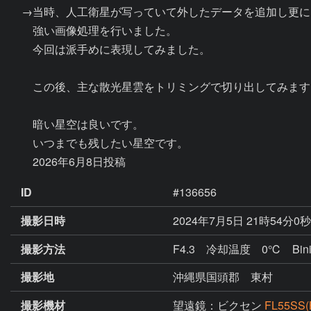
　→当時、人工衛星が写っていて外したデータを追加し更に
　　強い画像処理を行いました。

　　今回は派手めに表現してみました。

　　この後、主な散光星雲をトリミングで切り出してみます。
　　暗い星空は良いです。

　　いつまでも残したい星空です。

ID
#136656
撮影日時
2024年7月5日 21時54分0
撮影方法
F4.3 冷却温度 0℃ Bining
撮影地
沖縄県国頭郡 東村
撮影機材
望遠鏡：ビクセン
FL55S