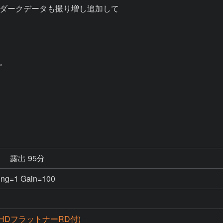
ダークデータも撮り増し追加して



秒
露出 95分
=1 Gain=100
S(HDフラットナーRD付)