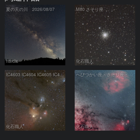
夏の天の川 2026/08/07
M80 さそり座
nardis
化石職人
IC4603 IC4604 IC4605 IC4606 Sh2-9 IC4592 カラフルタウン 青い馬頭星雲 さそり座
へびつかい座・さそり座・いて座と天の川
化石職人
化石職人