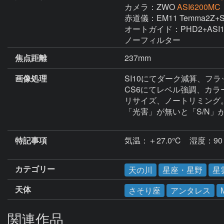
カメラ：ZWO
ASI6200MC
赤道儀：EM11 Temma2Z+SX
オートガイド：PHD2+ASI12
焦点距離
237mm
画像処理
SI10にてダーク減算、フラ
CS6にてレベル強調、カラ
リサイズ、ノートリミング。
「光害」が無いと「S/N」
特記事項
気温：＋27.0℃　湿度：90
カテゴリー
天の川
星座・星野
星
天体
さそり座
アンタレス
関連作品