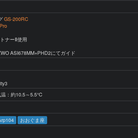
グ
GS-200RC
Pro
トナーⅡ使用

O ASI678MM+PHD2にてガイド
ty3
：約10.5～5.5℃
Arp104
おおぐま座