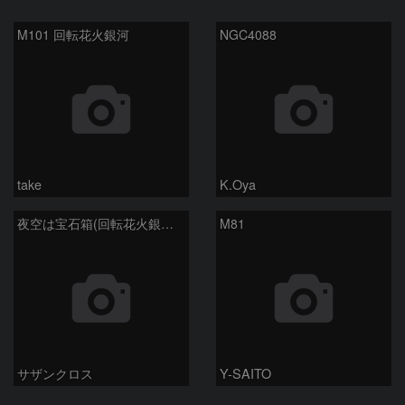
M101 回転花火銀河
NGC4088
take
K.Oya
夜空は宝石箱(回転花火銀河 M101) Seestar50
M81
サザンクロス
Y-SAITO