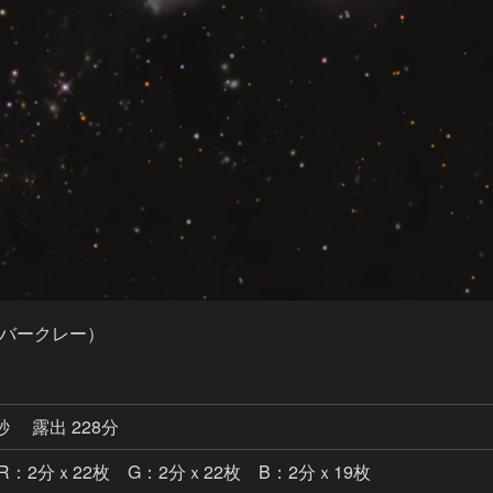
バークレー）
7秒
露出 228分
 R：2分ｘ22枚 G：2分ｘ22枚 B：2分ｘ19枚