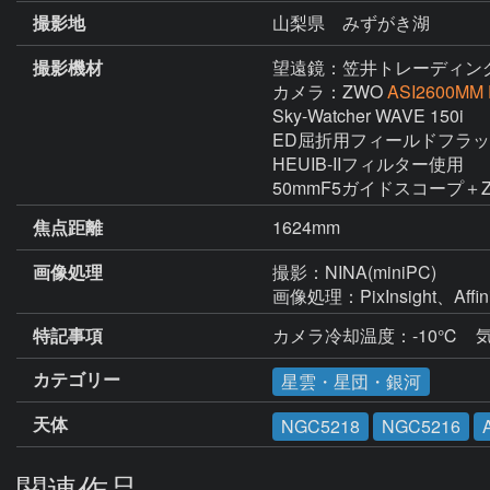
撮影地
山梨県 みずがき湖
撮影機材
望遠鏡：笠井トレーディン
カメラ：ZWO
ASI2600MM 
Sky-Watcher WAVE 150i

ED屈折用フィールドフラッ
HEUIB-IIフィルター使用

50mmF5ガイドスコープ＋ZW
焦点距離
1624mm
画像処理
撮影：NINA(miniPC)

画像処理：PixInsight、Affini
特記事項
カメラ冷却温度：-10℃　気温
カテゴリー
星雲・星団・銀河
天体
NGC5218
NGC5216
関連作品