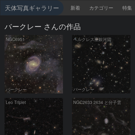
天体写真ギャラリー
新着
カテゴリー
特集
バークレー さんの作品
NGC6951
ヘルクレス座銀河団
バークレー
バークレー
Leo Triplet
NGC2633 2634 と分子雲