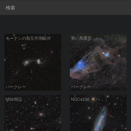
検索
キーナンの相互作用銀河
青い馬星雲
バークレー
バークレー
M58周辺
NGC4236