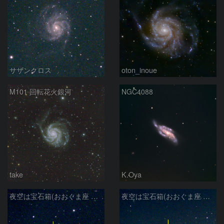
サザンクロス
oton_inoue
M101 回転花火銀河
NGC4088
take
K.Oya
夜空は宝石箱(おおぐま座 NGC3198) Seestar50
夜空は宝石箱(おおぐま座 M109) Seestar50