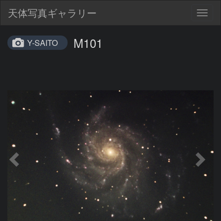
天体写真ギャラリー
Togg
navig
M101
Y-SAITO