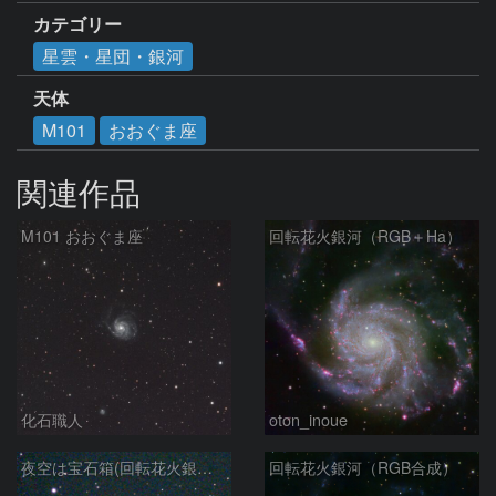
カテゴリー
星雲・星団・銀河
天体
M101
おおぐま座
関連作品
M101 おおぐま座
回転花火銀河（RGB＋Ha）
化石職人
oton_inoue
夜空は宝石箱(回転花火銀河 M101) Seestar50
回転花火銀河（RGB合成）