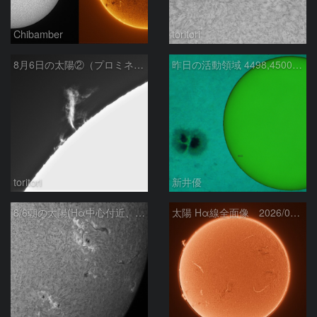
Chibamber
toritori
8月6日の太陽②（プロミネン北東縁 ）
昨日の活動領域 4498,4500：2026/08/05
toritori
新井優
8/6朝の太陽(Hα中心付近、4498、4502付近)
太陽 Hα線全面像 2026/08/06