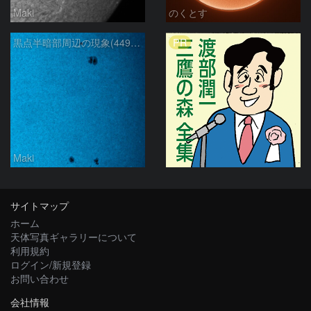
Maki
のくとす
PR
黒点半暗部周辺の現象(4498、4502付近)8/6
Maki
サイトマップ
ホーム
天体写真ギャラリーについて
利用規約
ログイン/新規登録
お問い合わせ
会社情報