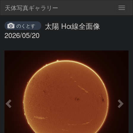
天体写真ギャラリー
Togg
navig
太陽 Hα線全面像
のくとす
2026/05/20