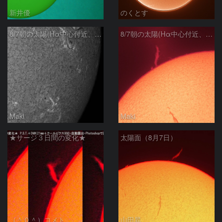
新井優
のくとす
8/7朝の太陽(Hα中心付近、4498、4502付近)
8/7朝の太陽(Hα中心付近、プロミネンス)
Maki
Maki
★サージ３日間の変化★
太陽面（8月7日）
（＾０＾）コメト
山田昇