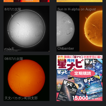
8/07の太陽
Sun in H-alpha on August 7, 2026
ハム太
Chibamber
PR
08/07の太陽
天文バカボン町田支部