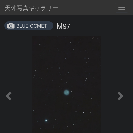
天体写真ギャラリー
Togg
navig
M97
BLUE COMET