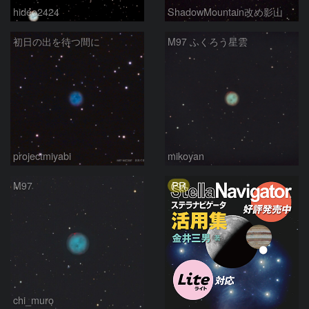
hideo2424
ShadowMountain改め影山
初日の出を待つ間に
M97 ふくろう星雲
projectmiyabi
mikoyan
PR
M97
chi_muro