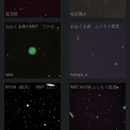
孤児郎
化石職人
おおくま座のM97 フクロウ星雲
おおぐま座 ふくろう星雲(M97)とM108銀河 2026/02/19
take
hataya_s
M108（銀河）・M97（ふくろう星雲）
M97.Ｍ108 ふくろう星雲