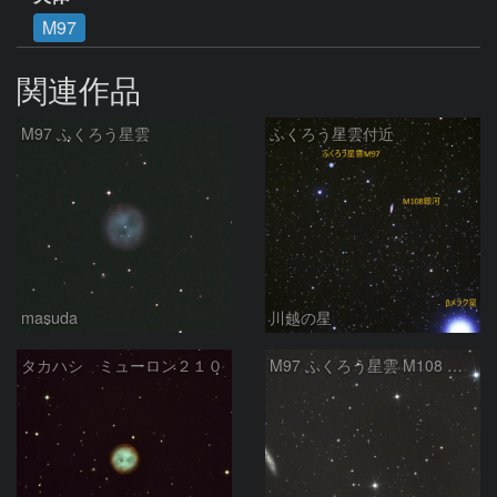
M97
関連作品
M97 ふくろう星雲
ふくろう星雲付近
masuda
川越の星
タカハシ ミューロン２１０
M97 ふくろう星雲 M108 おおぐま座