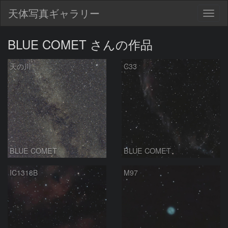
天体写真ギャラリー
Togg
navig
BLUE COMET さんの作品
天の川
C33
BLUE COMET
BLUE COMET
IC1318B
M97