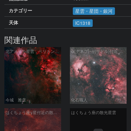
カテゴリー
星雲・星団・銀河
天体
IC1318
関連作品
北アメリカ星雲，ペリカン星雲，サドル付近，クレセント星雲，網状星雲・・・etc
α(デネブ)~γ(サドル)付近 NGC7000 北アメリカ星雲 IC5067~5070 ペリカン星雲 はくちょう座
今城 雅彦
化石職人
はくちょう座γ星付近の散光星雲 260614
はくちょう座の散光星雲