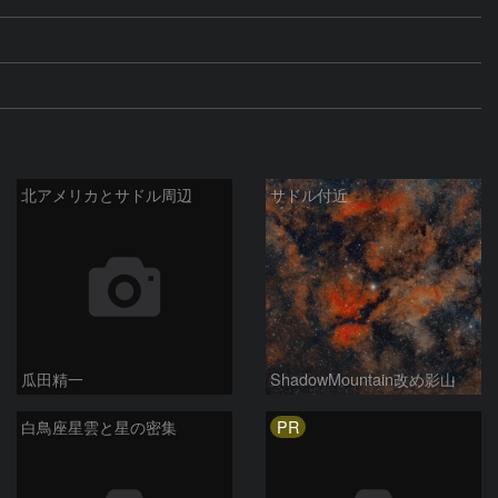
北アメリカとサドル周辺
サドル付近
瓜田精一
ShadowMountain改め影山
PR
白鳥座星雲と星の密集