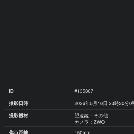
ID
#135867
撮影日時
2026年5月16日 23時30分0
撮影機材
望遠鏡：その他
カメラ：ZWO
焦点距離
150mm