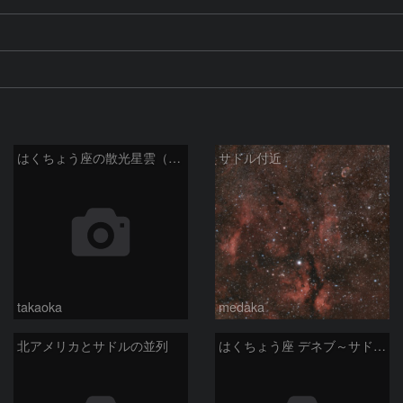
はくちょう座の散光星雲（１００ｍｍ）
サドル付近
takaoka
medaka
北アメリカとサドルの並列
はくちょう座 デネブ～サドル付近散光星雲 2026/5/31