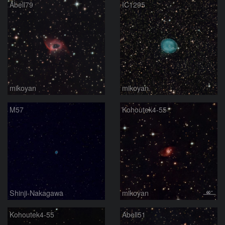
Abell79
IC1295
mikoyan
mikoyan
M57
Kohoutek4-55
Shinji-Nakagawa
mikoyan
Kohoutek4-55
Abell51