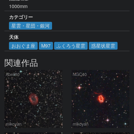
1000mm
カテゴリー
星雲・星団・銀河
天体
おおぐま座
M97
ふくろう星雲
惑星状星雲
関連作品
Abell80
NGC40
mikoyan
mikoyan