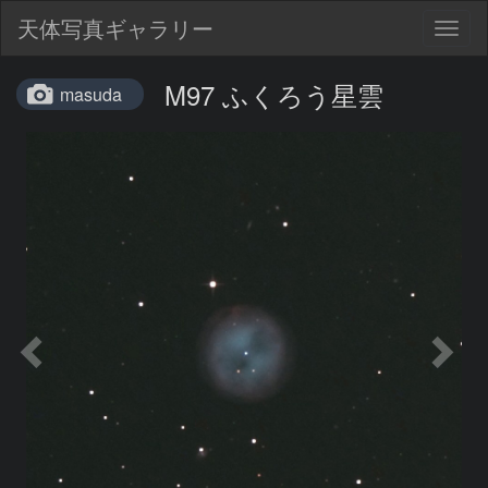
天体写真ギャラリー
Togg
navig
M97 ふくろう星雲
masuda