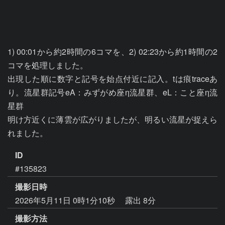
1) 00:01から約2時間の6コマを、2) 02:23から約1時間の2
コマを処理しました。

出現した順に数字と記号を始点付近に記入。tは痕traceあ
り。流星群記号eA：みずがめ座η流星群、eL：こと座η流
星群

明け方近くに薄雲が広がりましたが、明るい流星が捉えら
れました。
ID
#135823
撮影日時
2026年5月11日 0時1分10秒
露出 8分
撮影方法