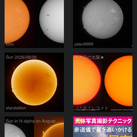
kino
yasu9999
Sun 2026/08/06
★本日の太陽★
starstation
（＾０＾）コメト
PR
Sun in H-alpha on August 6, 2026