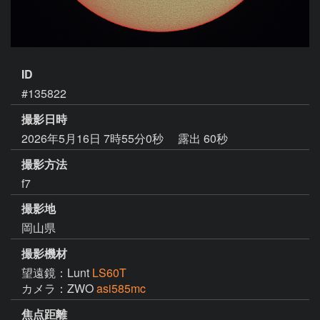
ID
#135822
撮影日時
2026年5月16日 7時55分0秒
露出 60秒
撮影方法
f7
撮影地
岡山県
撮影機材
望遠鏡：Lunt
LS60T
カメラ：ZWO
asi585mc
焦点距離