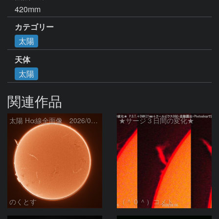
420mm
カテゴリー
太陽
天体
太陽
関連作品
太陽 Hα線全面像 2026/08/07
★サージ３日間の変化★
のくとす
（＾０＾）コメト