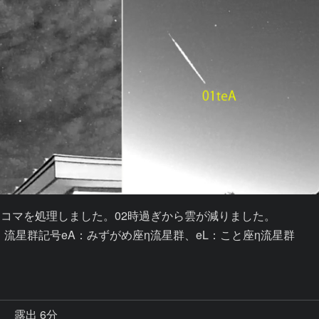
.5時間の3コマを処理しました。02時過ぎから雲が減りました。

。流星群記号eA：みずがめ座η流星群、eL：こと座η流星群

秒
露出 6分