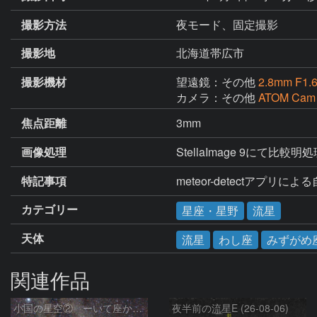
撮影方法
夜モード、固定撮影
撮影地
北海道帯広市
撮影機材
望遠鏡：その他
2.8mm F1.
カメラ：その他
ATOM Cam
焦点距離
3mm
画像処理
StellaImage 9にて比較明
特記事項
meteor-detectアプリに
カテゴリー
星座・星野
流星
天体
流星
わし座
みずがめ
関連作品
小国の星空② ーいて座からわし座にかけての銀河ー
夜半前の流星E (26-08-06)