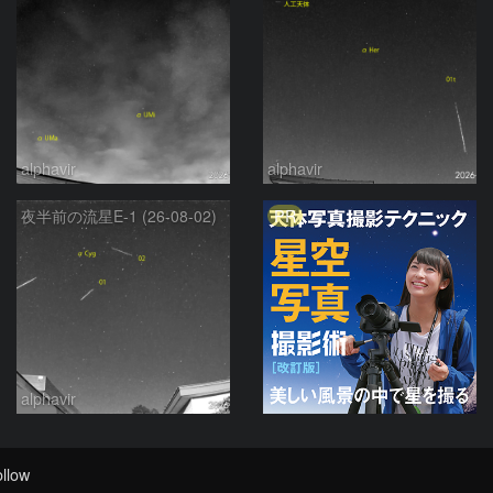
alphavir
alphavir
PR
夜半前の流星E-1 (26-08-02)
alphavir
llow