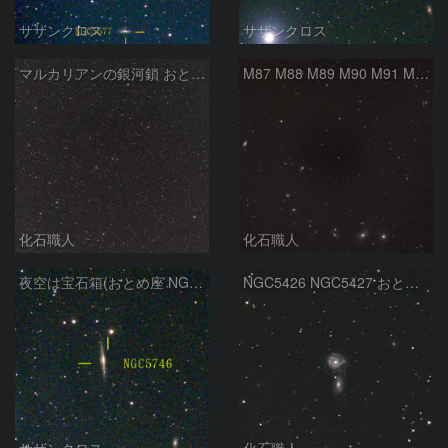
サザンクロス
サザンクロス
マルカリアンの銀河鎖 おとめ座・ かみのけ座の銀河
M87 M88 M89 M90 M91 M100 マルカリアンの銀河鎖 おとめ座 かみのけ座
化石職人
化石職人
夜空は宝石箱(おとめ座 NGC5746) Seestar50
NGC5426 NGC5427 おとめ座
サザンクロス
化石職人