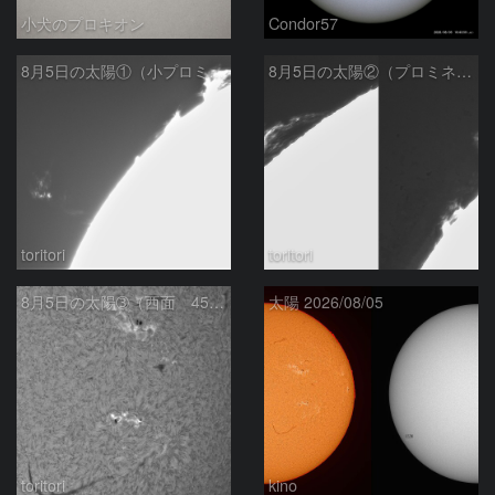
小犬のプロキオン
Condor57
8月5日の太陽①（小プロミネン噴出 ）
8月5日の太陽②（プロミネンス北東縁 ）
toritori
toritori
8月5日の太陽➂（西面 4502 C1.7フレア ）
太陽 2026/08/05
toritori
kino