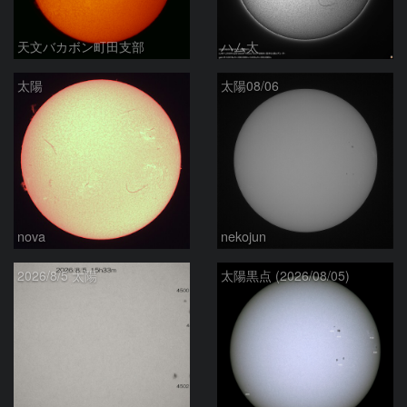
天文バカボン町田支部
ハム太
太陽
太陽08/06
nova
nekojun
2026/8/5 太陽
太陽黒点 (2026/08/05)