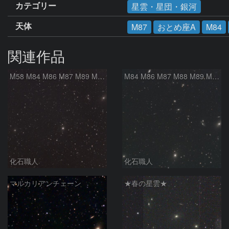
カテゴリー
星雲・星団・銀河
天体
M87
おとめ座A
M84
関連作品
M58 M84 M86 M87 M89 M90 マルカリアンの銀河鎖 おとめ座 かみのけ座
M84 M86 M87 M88 M89 M90 M91 マルカリアンの銀河鎖 おとめ座 かみのけ座
化石職人
化石職人
マルカリアンチェーン
★春の星雲★