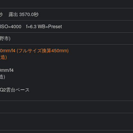
2秒
露出 3570.0秒
ISO=4000 f=6.3 WB=Preset
野市)
300mm/f4 (フルサイズ換算450mm)
改造)
m/f4

)

EQ2雲台ベース
