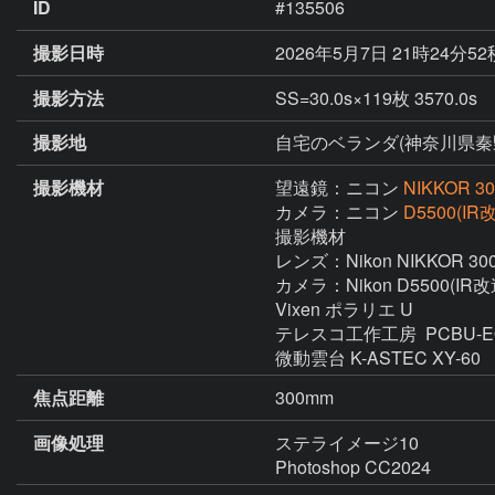
ID
#135506
撮影日時
2026年5月7日 21時24分5
撮影方法
SS=30.0s×119枚 3570.0s 
撮影地
自宅のベランダ(神奈川県秦
撮影機材
望遠鏡：ニコン
NIKKOR 
カメラ：ニコン
D5500(IR
撮影機材

レンズ：Nikon NIKKOR 300m
カメラ：Nikon D5500(IR改造
Vixen ポラリエ U

テレスコ工作工房  PCBU-
微動雲台 K-ASTEC XY-60
焦点距離
300mm
画像処理
ステライメージ10

Photoshop CC2024