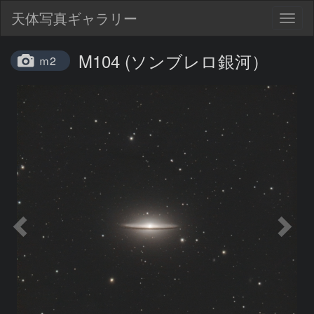
天体写真ギャラリー
Togg
navig
M104 (ソンブレロ銀河）
ｍ2