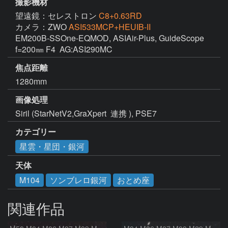
撮影機材
望遠鏡：セレストロン
C8+0.63RD
カメラ：ZWO
ASI533MCP+HEUIB-II
EM200B-SSOne-EQMOD, ASIAir-Plus, GuideScope 
f=200㎜ F4  AG:ASI290MC
焦点距離
1280mm
画像処理
Siril (StarNetV2,GraXpert  連携 ), PSE7
カテゴリー
星雲・星団・銀河
天体
M104
ソンブレロ銀河
おとめ座
関連作品