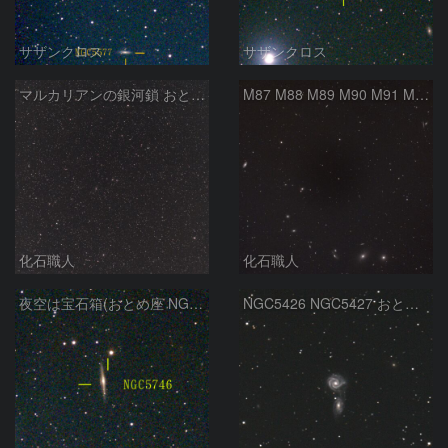
サザンクロス
サザンクロス
マルカリアンの銀河鎖 おとめ座・ かみのけ座の銀河
M87 M88 M89 M90 M91 M100 マルカリアンの銀河鎖 おとめ座 かみのけ座
化石職人
化石職人
夜空は宝石箱(おとめ座 NGC5746) Seestar50
NGC5426 NGC5427 おとめ座