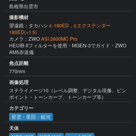
島根県出雲市
撮影機材
望遠鏡：タカハシ
ε-180ED，εエクステンダー
180ED(×1.5)
カメラ：ZWO
ASI 2600MC Pro
HEUIB-IIフィルターを使用・MGEN-3でガイド・ZWO 
AM5赤道儀
焦点距離
770mm
画像処理
ステライメージ10（レベル調整、デジタル現像、ピン
ポイント・トーンカーブ、トーンカーブ等）
カテゴリー
星雲・星団・銀河
天体