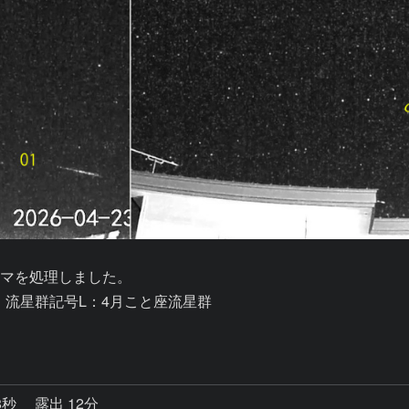
0コマを処理しました。

。流星群記号L：4月こと座流星群

8秒
露出 12分