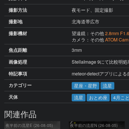
撮影方法
夜モード、固定撮影
撮影地
北海道帯広市
撮影機材
望遠鏡：その他
2.8mm F1.
カメラ：その他
ATOM Cam
焦点距離
3mm
画像処理
StellaImage 9にて比較明
特記事項
meteor-detectアプリに
カテゴリー
星座・星野
流星
天体
流星
おとめ座
4月こ
関連作品
夜半前の流星E (26-08-05)
夜半前の流星N (26-08-05)