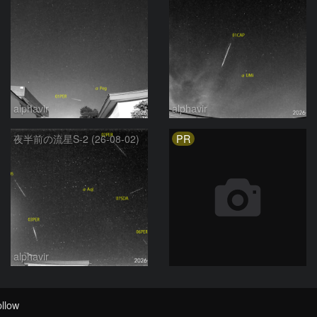
alphavir
alphavir
PR
夜半前の流星S-2 (26-08-02)
alphavir
llow