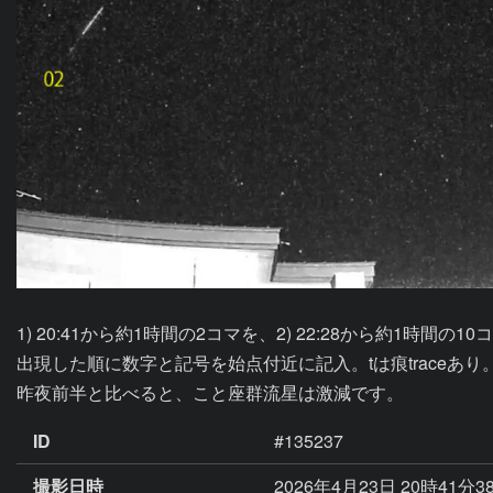
1) 20:41から約1時間の2コマを、2) 22:28から約1時間の1
出現した順に数字と記号を始点付近に記入。tは痕traceあり
昨夜前半と比べると、こと座群流星は激減です。
ID
#135237
撮影日時
2026年4月23日 20時41分3