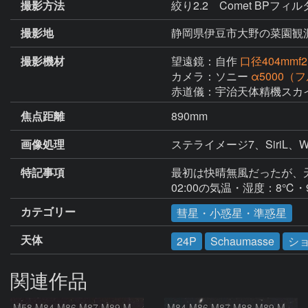
撮影方法
絞り2.2 Comet BPフ
撮影地
静岡県伊豆市大野の菜園観
撮影機材
望遠鏡：自作
口径404mm
カメラ：ソニー
α5000
赤道儀：宇治天体精機スカ
焦点距離
890mm
画像処理
特記事項
最初は快晴無風だったが、
02:00の気温・湿度：8℃・
カテゴリー
彗星・小惑星・準惑星
天体
24P
Schaumasse
シ
関連作品
M58 M84 M86 M87 M89 M90 マルカリアンの銀河鎖 おとめ座 かみのけ座
M84 M86 M87 M88 M89 M90 M91 マルカリアンの銀河鎖 おとめ座 かみのけ座