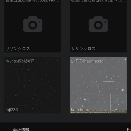
サザンクロス
サザンクロス
おとめ座銀河群
24P/Schaumasse
fuji235
kem.kem
会社情報
Fo