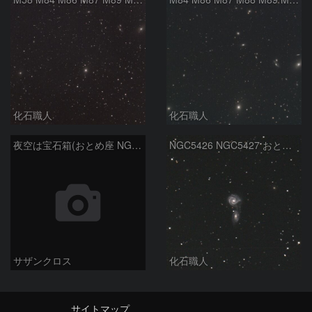
化石職人
化石職人
夜空は宝石箱(おとめ座 NGC5746) Seestar50
NGC5426 NGC5427 おとめ座
サザンクロス
化石職人
サイトマップ