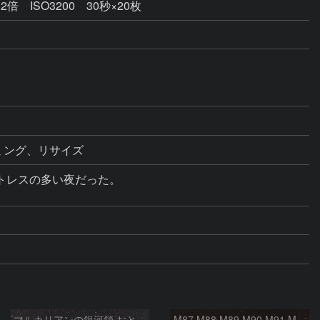
ISO3200 30秒×20枚
レスの多い夜だった。

マルカリアンの銀河鎖 おとめ座・ かみのけ座の銀河
M87 M88 M89 M90 M91 M100 マルカリアンの銀河鎖 おとめ座 かみのけ座