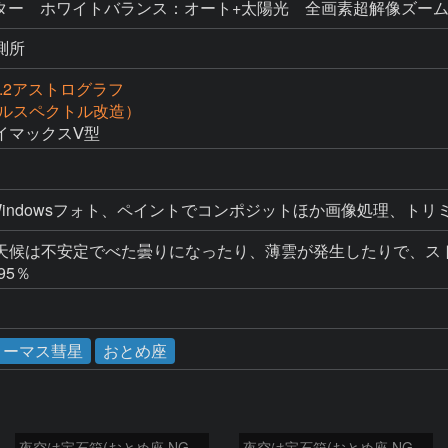
ィルター ホワイトバランス：オート+太陽光 全画素超解像ズーム2倍 
測所
f2.2アストログラフ
（フルスペクトル改造）
イマックスⅤ型
天候は不安定でべた曇りになったり、薄雲が発生したりで、スト
95％
ョーマス彗星
おとめ座
夜空は宝石箱(おとめ座 NGC5566) Seestar50
夜空は宝石箱(おとめ座 NGC5746) Seestar50