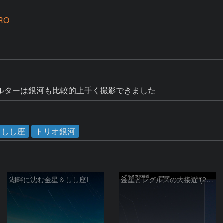
RO
ルターは銀河も比較的上手く撮影できました
しし座
トリオ銀河
湖畔に沈む金星＆しし座Ⅰ
金星とレグルスの大接近 (2026/07/09)