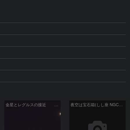
金星とレグルスの接近 260709
夜空は宝石箱(しし座 NGC2903) Seestar50