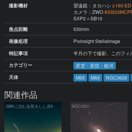
撮影機材
望遠鏡：タカハシ
ε160‐ED
カメラ：ZWO
ASI533MCP
SXP2＋SB10
焦点距離
530mm
画像処理
PixInsight StellaImage 
特記事項
半月の下で撮影、このフィ
カテゴリー
星雲・星団・銀河
天体
M65
M66
NGC3628
関連作品
湖畔に沈む金星＆しし座Ⅱ
NGC3521