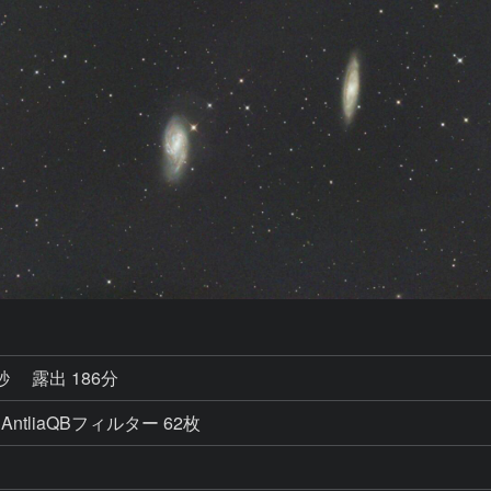
2秒
露出 186分
100 AntliaQBフィルター 62枚