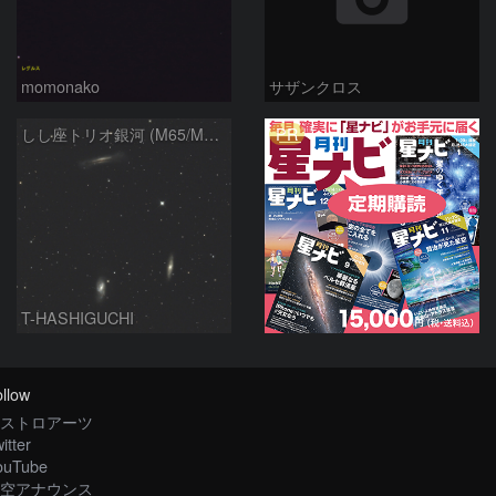
momonako
サザンクロス
PR
しし座トリオ銀河 (M65/M66/NGC3628) 2026/05/11
T-HASHIGUCHI
llow
ストロアーツ
itter
ouTube
空アナウンス