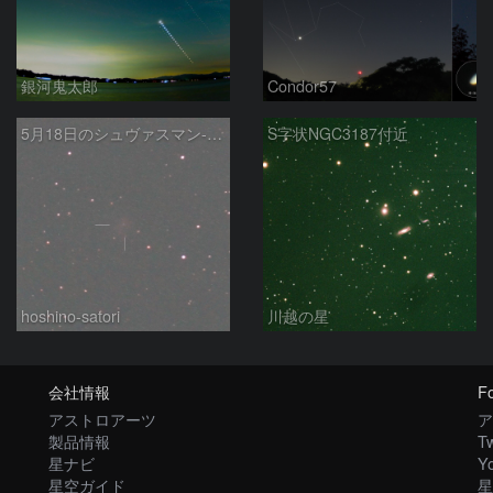
銀河鬼太郎
Condor57
5月18日のシュヴァスマン-ヴァハマン第1彗星（29P）
S字状NGC3187付近
hoshino-satori
川越の星
会社情報
Fo
アストロアーツ
ア
製品情報
Tw
星ナビ
Y
星空ガイド
星