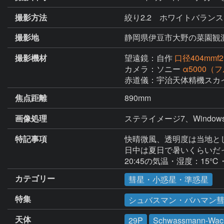
撮影方法
絞り2.2 ホワイトバランス
撮影地
静岡県伊豆市大野の菜園観
撮影機材
望遠鏡：自作
口径404mm
カメラ：ソニー
α5000
赤道儀：宇治天体精機スカ
焦点距離
890mm
画像処理
ステライメージ7、Wind
特記事項
快晴微風、透明度は当地とし
日中は夏日で暑いくらいだっ
20:45の気温・湿度：15℃
カテゴリー
彗星・小惑星・準惑星
特集
シュバスマン・バハマン彗
天体
29P
Schwassmann-Wa