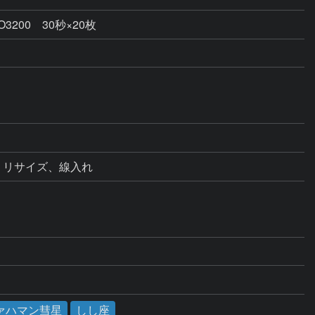
200 30秒×20枚
、リサイズ、線入れ
ァハマン彗星
しし座