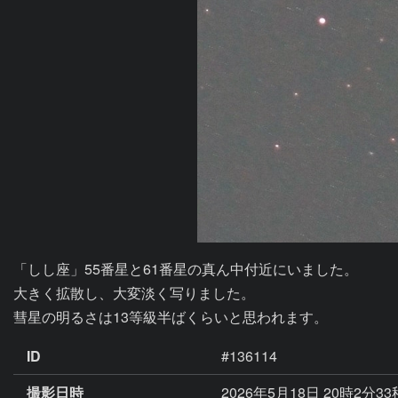
「しし座」55番星と61番星の真ん中付近にいました。

大きく拡散し、大変淡く写りました。

彗星の明るさは13等級半ばくらいと思われます。
ID
#136114
撮影日時
2026年5月18日 20時2分3