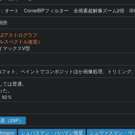
：オート CometBPフィルター 全画素超解像ズーム2倍 ISO3
測所
f2.2アストログラフ
（フルスペクトル改造）
イマックスⅤ型
owsフォト、ペイントでコンポジットほか画像処理、トリミング
ては普通。

た。

・92％
星（29P）
chmann
シュバスマン・バハマン彗星
シュヴァスマン・ヴ