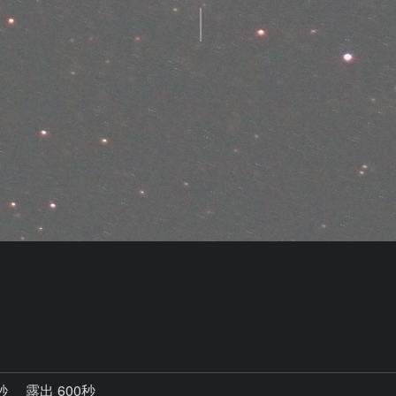
3秒
露出 600秒