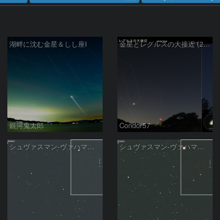
湖畔に沈む金星＆しし座Ⅰ
金星とレグルスの大接近 (2026/07/09)
銀河鬼太郎
Condor57
シュヴァスマン-ヴァハマン彗星 ( 29P )：2026/05/31
シュヴァスマン-ヴァハマン彗星 ( 29P )：2026/05/29