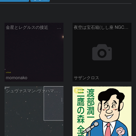
金星とレグルスの接近 260709
夜空は宝石箱(しし座 NGC2903) Seestar50
momonako
サザンクロス
PR
シュヴァスマン-ヴァハマン彗星 ( 29P )：2026/05/18