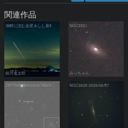
関連作品
湖畔に沈む金星＆しし座Ⅱ
NGC3521
銀河鬼太郎
みっちゃん
29P/Schwassmann-Wachmann
NGC3628 2026/06/07