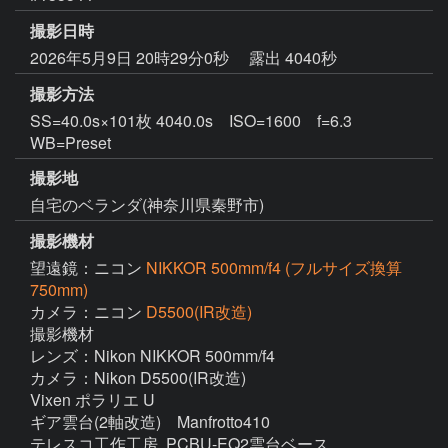
撮影日時
2026年5月9日 20時29分0秒
露出 4040秒
撮影方法
SS=40.0s×101枚 4040.0s ISO=1600 f=6.3
WB=Preset
撮影地
自宅のベランダ(神奈川県秦野市)
撮影機材
望遠鏡：ニコン
NIKKOR 500mm/f4 (フルサイズ換算
750mm)
カメラ：ニコン
D5500(IR改造)
撮影機材

レンズ：Nikon NIKKOR 500mm/f4

カメラ：Nikon D5500(IR改造)

Vixen ポラリエ U

ギア雲台(2軸改造)　Manfrotto410

テレスコ工作工房  PCBU-EQ2雲台ベース
