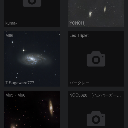
kuma-
YONOH
M66
Leo Triplet
T.Sugawara777
バークレー
M65・M66
NGC3628 (ハンバーガー銀河）