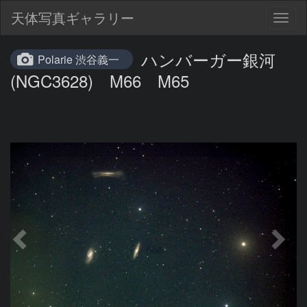
天体写真ギャラリー
Togg
navig
ハンバーガー銀河
Polarie 渋谷義一
(NGC3628) M66 M65