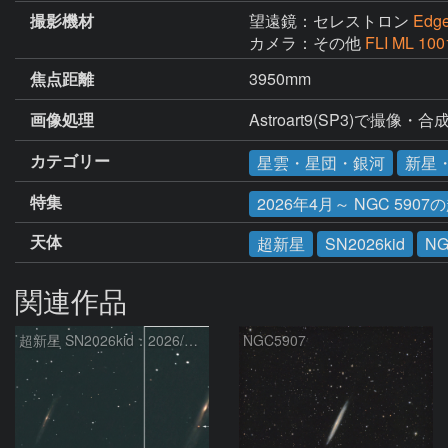
撮影機材
望遠鏡：セレストロン
Edg
カメラ：その他
FLI ML 10
焦点距離
3950mm
画像処理
Astroart9(SP3)で撮像・
カテゴリー
星雲・星団・銀河
新星
特集
2026年4月～ NGC 5907の
天体
超新星
SN2026kid
NG
関連作品
超新星 SN2026kid：2026/05/18
NGC5907