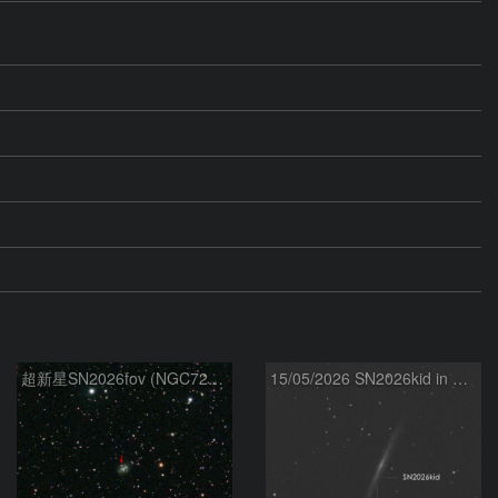
超新星SN2026fov (NGC7292) 5/17
15/05/2026 SN2026kid in NGC5907