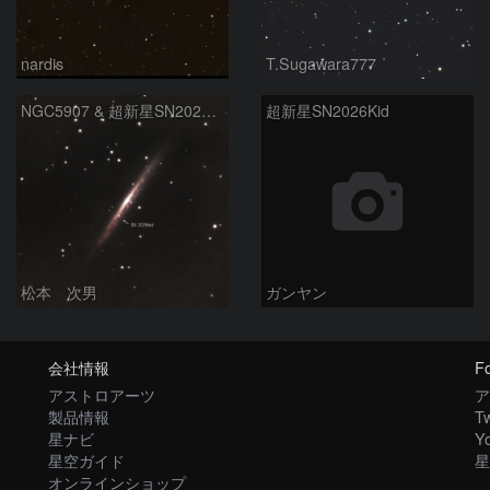
nardis
T.Sugawara777
NGC5907 & 超新星SN2026kid
超新星SN2026Kid
松本 次男
ガンヤン
会社情報
Fo
アストロアーツ
ア
製品情報
Tw
星ナビ
Y
星空ガイド
星
オンラインショップ