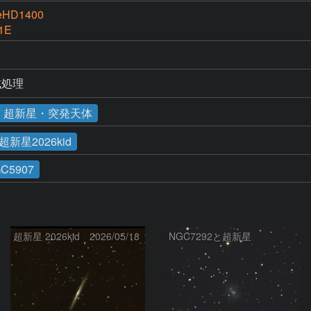
eHD1400
01E
合成処理
・超新星・突発天体
超新星2026kid
C5907
超新星 2026kid 2026/05/18
NGC7292と超新星