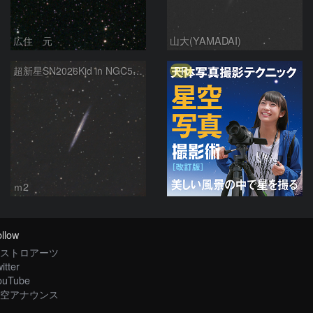
広住 元
山大(YAMADAI)
PR
超新星SN2026Kid in NGC5907
ｍ2
llow
ストロアーツ
itter
ouTube
空アナウンス