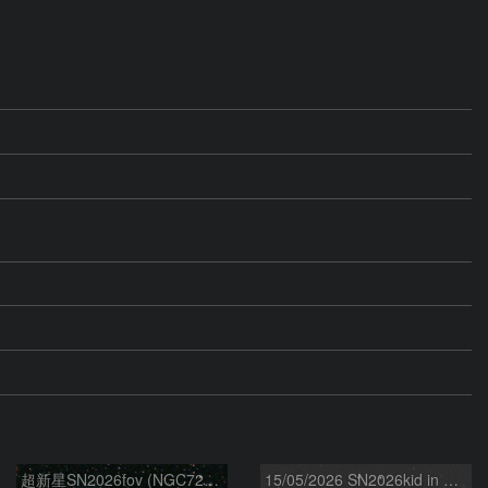
超新星SN2026fov (NGC7292) 5/17
15/05/2026 SN2026kid in NGC5907