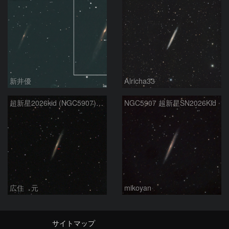
新井優
Alricha33
超新星2026kid (NGC5907) 5/17
NGC5907 超新星SN2026Kid
広住 元
mikoyan
サイトマップ