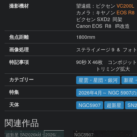
撮影機材
望遠鏡：ビクセン
VC200L
カメラ：キヤノン
EOS R8
ビクセン SXD2  同架

焦点距離
1800mm
画像処理
ステライメージ 9  &  フォ
特記事項
90秒 X 46枚　コンポジット

　　　　トリミング拡大
カテゴリー
星雲・星団・銀河
新星
特集
2026年4月～ NGC 5907の
天体
NGC5907
超新星
SN2
関連作品
超新星 SN2026kid：2026/05/18
NGC5907