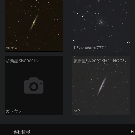
nardis
T.Sugawara777
超新星SN2026Kid
超新星SN2026Kid in NGC5907
ガンヤン
ｍ2
会社情報
Fo