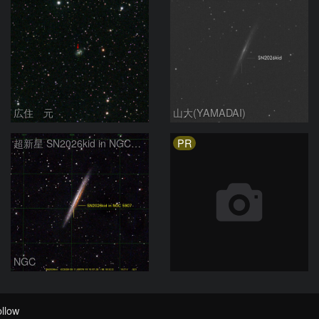
広住 元
山大(YAMADAI)
PR
超新星 SN2026kid in NGC5907
NGC
llow