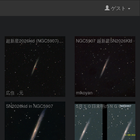
ゲスト
超新星2026kid (NGC5907) 5/17
NGC5907 超新星SN2026Kid
広住 元
mikoyan
SN2026kid in NGC5907
5月１０日未明のＮＧＣ５９０７超新星（ＳＮ２０２６ｋｉｄ）