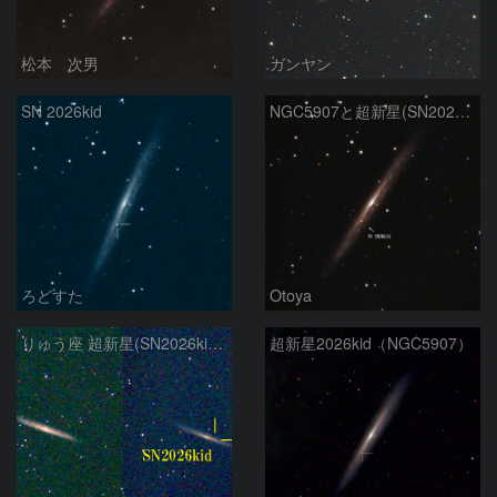
松本 次男
ガンヤン
SN 2026kid
NGC5907と超新星(SN2026kid）
ろどすた
Otoya
りゅう座 超新星(SN2026kid) 4月25日 Seestar50
超新星2026kid（NGC5907）