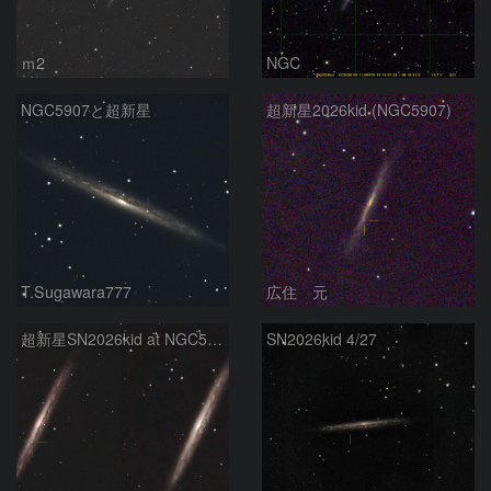
ｍ2
NGC
NGC5907と超新星
超新星2026kid (NGC5907)
T.Sugawara777
広住 元
超新星SN2026kid at NGC5907りゅう座
SN2026kid 4/27