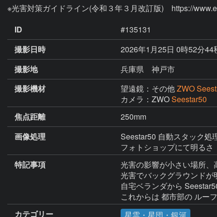
※光害対策ガイドライン(令和３年３月改訂版)　https://www.env.go.j
ID
#135131
撮影日時
2026年1月25日 0時52分4
撮影地
兵庫県 神戸市
撮影機材
望遠鏡：その他
ZWO Seest
カメラ：ZWO
Seestar50
焦点距離
250mm
画像処理
Seestar50 自動スタック処
特記事項
光害の影響が小さい場所、
光害でバックグラウンドが
自宅ベランダから Seesta
カテゴリー
星雲・星団・銀河