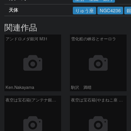
天体
りゅう座
NGC4236
関連作品
アンドロメダ銀河 M31
雪化粧の峡谷とオーロラ
Ken.Nakayama
駒沢 満晴
夜空は宝石箱(アンテナ銀河 NGC4038) Seestar50
夜空は宝石箱(やまねこ座 NGC2683) Seestar50