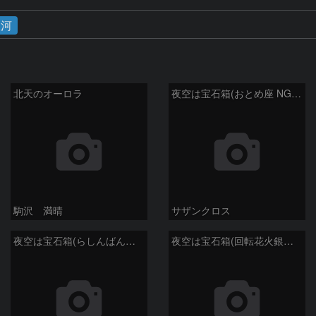
銀河
北天のオーロラ
夜空は宝石箱(おとめ座 NGC5566) Seestar50
駒沢 満晴
サザンクロス
夜空は宝石箱(らしんばん座 NGC2613) Seestar50
夜空は宝石箱(回転花火銀河 M101) Seestar50