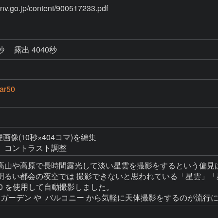
p/content/900517233.pdf
4秒
露出 4040秒
ar50
理画像(10秒×404コマ)を編集

高山や高原で長時間露光して淡い星雲を撮影をするという偏見は
明るい都会の夜空では 撮影できないと思われている「星雲」「
r50 を使用して自動撮影しました。
