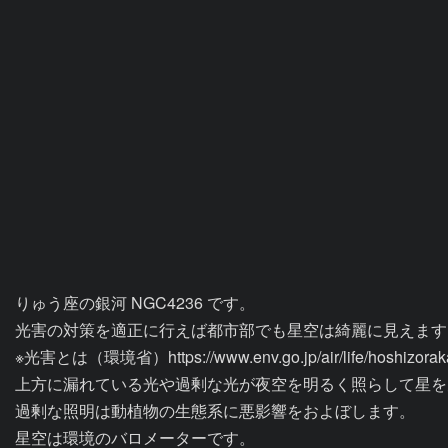
りゅう座の銀河 NGC4236 です。

光害の対策を適正に行えば都市部でも星空は綺麗に見えます。
※光害とは（環境省）https://www.env.go.jp/air/life/hoshizorakan
上方に漏れている光や過剰な光が夜空を明るく照らして星を
過剰な照明は動植物の生態系に悪影響をおよぼします。

星空は環境のバロメーターです。
