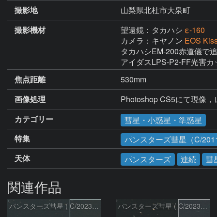
撮影地
山梨県北杜市大泉町
撮影機材
望遠鏡：タカハシ
ε-160
カメラ：キヤノン
EOS Ki
タカハシEM-200赤道儀で追
アイダスLPS-P2-FF光害
焦点距離
530mm
画像処理
Photoshop CS5にて
カテゴリー
彗星・小惑星・準惑星
特集
パンスターズ彗星（C/2011
天体
パンスターズ
連続
彗
関連作品
パンスターズ彗星 ( C/2023R1 )：2026/07/09
パンスターズ彗星 ( C/2023R1 ) ：2026/07/08