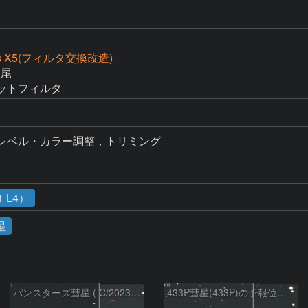
ss X5(フィルタ交換改造)
尾

カットフィルタ
現像，レベル・カラー調整，トリミング
 L4）
星
パンスターズ彗星 ( C/2023R1 ) ：2026/05/20
433P彗星(433P)の予報位置：2026/05/30