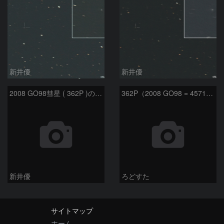
新井優
新井優
2008 GO98彗星 ( 362P )の予報位置：2025/09/25
362P（2008 GO98 = 457175）
新井優
ろどすた
サイトマップ
ホーム