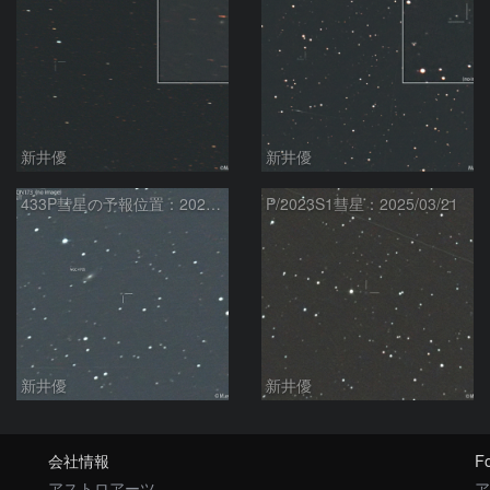
新井優
新井優
433P彗星の予報位置：2025/05/04
P/2023S1彗星：2025/03/21
新井優
新井優
会社情報
Fo
アストロアーツ
ア