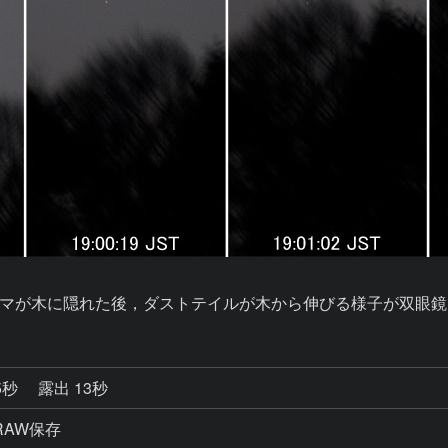
マが木に隠れた後，ダストテイルが木から伸びる様子が双眼鏡
5秒
露出 13秒
RAW保存