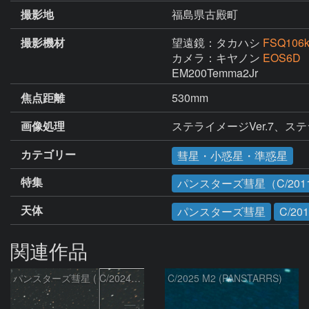
撮影地
福島県古殿町
撮影機材
望遠鏡：タカハシ
FSQ106k
カメラ：キヤノン
EOS6D
EM200Temma2Jr
焦点距離
530mm
画像処理
ステライメージVer.7、ス
カテゴリー
彗星・小惑星・準惑星
特集
パンスターズ彗星（C/2011
天体
パンスターズ彗星
C/20
関連作品
パンスターズ彗星 ( C/2024R4 )：2026/07/27
C/2025 M2 (PANSTARRS)