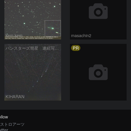
kem.kem
masachin2
PR
パンスターズ彗星 連続写真 再処理
KIHARAN
llow
ストロアーツ
itter