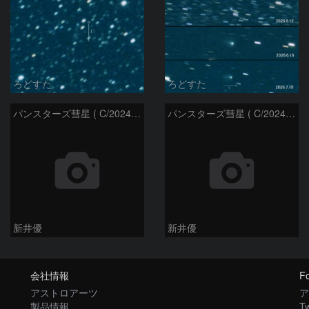
ろどすた
ろどすた
パンスターズ彗星 ( C/2024R4 )：2026/06/28
パンスターズ彗星 ( C/2024G4 )の予報位置：2026/06/23
新井優
新井優
会社情報
Fo
アストロアーツ
ア
製品情報
Tw