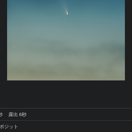
2秒
露出 6秒
ンポジット