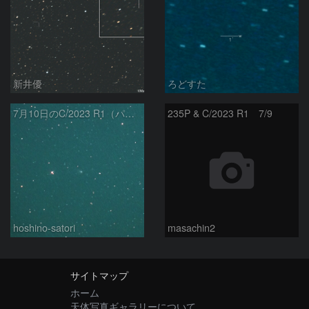
新井優
ろどすた
7月10日のC/2023 R1（パンスターズ彗星）
235P & C/2023 R1 7/9
hoshino-satori
masachin2
サイトマップ
ホーム
天体写真ギャラリーについて