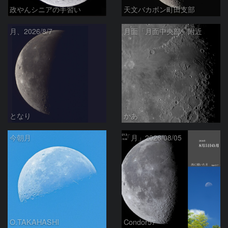
政やんシニアの手習い
天文バカボン町田支部
月、2026/8/7
月面「月面中央部」附近
となり
かあ
今朝月
「月」2026/08/05
O.TAKAHASHI
Condor57