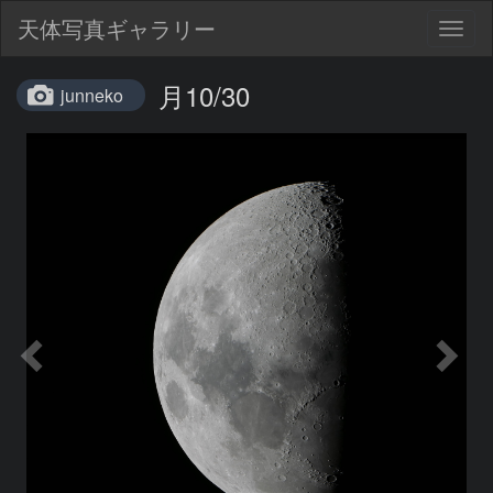
天体写真ギャラリー
Togg
navig
月10/30
junneko