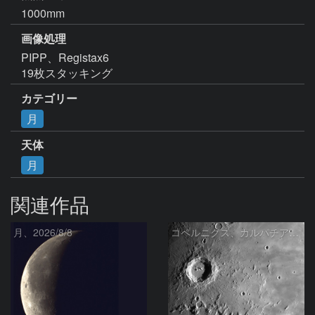
1000mm
画像処理
PIPP、Registax6

19枚スタッキング
カテゴリー
月
天体
月
関連作品
月、2026/8/8
コペルニクス、カルパチア山脈付近