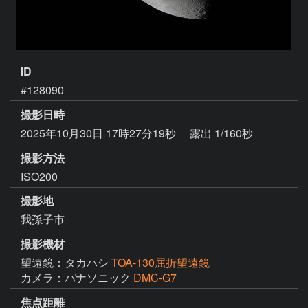
ID
#128090
撮影日時
2025年10月30日 17時27分19秒
露出 1/160秒
撮影方法
ISO200
撮影地
我孫子市
撮影機材
望遠鏡：タカハシ
TOA-130屈折望遠鏡
カメラ：パナソニック
DMC-G7
焦点距離