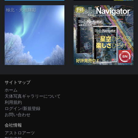
PR
極北・天地輝彩
駒沢 満晴
サイトマップ
ホーム
天体写真ギャラリーについて
利用規約
ログイン/新規登録
お問い合わせ
会社情報
アストロアーツ