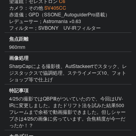
望遠鏡：セレストロン
C6
カメラ：その他
SV405CC
赤道儀；GPD（SSONE_AutoguiderPro搭載）

レデューサー；Astromania ×0.63

フィルター；SVBONY　UV-IRフィルター
焦点距離
960mm
画像処理
SharpCapによる撮影後、AutStackeertでスタック、レ
ジスタックスで協調処理、ステライメーズ10、フォト
ショップ等で仕上げ
特記事項
4/25の撮影ではQBPⅢがついていたので、今回はUV-
IRに変更しました。またドリフト法を試みた結果500
フレームまで余裕で動画撮影できました。但しシャー
プさは4/25の画像に劣っています。合焦精度が今一だ
ったか！？
カテゴリー