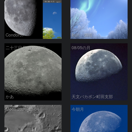
Condor57
駒沢 満晴
二十三日月(月齢21.4)
08/05の月
かあ
天文バカボン町田支部
Moon 2026-08-04
今朝月