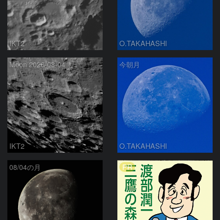
IKT2
O.TAKAHASHI
Moon 2026-08-04
今朝月
IKT2
O.TAKAHASHI
PR
08/04の月