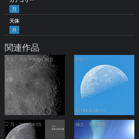
月
天体
月
関連作品
月面「月面中央部」附近
今朝月
かあ
O.TAKAHASHI
「月」2026/08/05
極北・天地輝彩