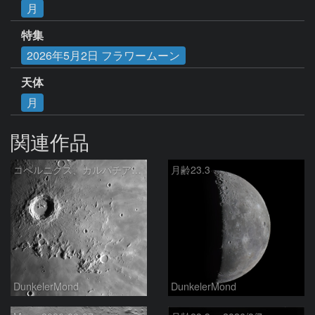
月
特集
2026年5月2日 フラワームーン
天体
月
関連作品
コペルニクス、カルパチア山脈付近
月齢23.3
DunkelerMond
DunkelerMond