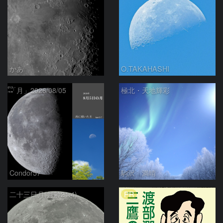
かあ
O.TAKAHASHI
「月」2026/08/05
極北・天地輝彩
Condor57
駒沢 満晴
PR
二十三日月(月齢21.4)