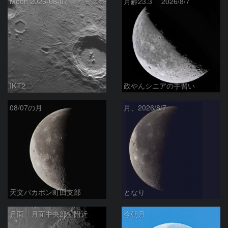
Moon 2026-08-07
月齢23.3 2026/8/7
IKT2
政やんシニアの手習い
08/07の月
月、2026/8/7
天文バカボン町田支部
となり
月面「月面中央部」附近
今朝月