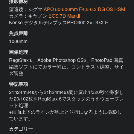
撮影機材
望遠鏡：シグマ
APO 50-500mm F4.5-6.3 DG OS HSM
カメラ：キヤノン
EOS 7D MarkⅡ
Kenko デジタルテレプラスPRO300 2× DGX-E
焦点距離
1000mm
画像処理
RegiStax 6、Adobe Photoshop CS2、PhotoPad 写真
編集ソフトにてカラー補正、コントラスト調整、サイ
ズ調整
特記事項
21h24m34sから21h24m46s間に露出1/320秒で撮影し
た20/102枚をRegiStax 6でスタックのうえウェーブレ
ット処理

※画面上下のラインが地上と並行になるように撮影し
ています。
カテゴリー