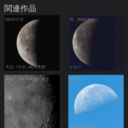
関連作品
08/07の月
月、2026/8/7
天文バカボン町田支部
となり
月面「月面中央部」附近
今朝月
かあ
O.TAKAHASHI