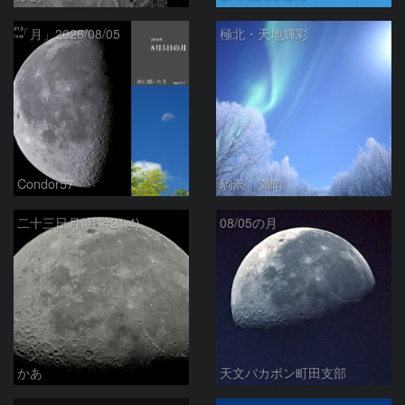
「月」2026/08/05
極北・天地輝彩
Condor57
駒沢 満晴
二十三日月(月齢21.4)
08/05の月
かあ
天文バカボン町田支部