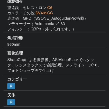
撮影機材
望遠鏡：セレストロン
C6
カメラ：その他
SV405CC
赤道儀；GPD（SSONE_AutoguiderPro搭載）

レデューサー；Astromania ×0.63

フィルター；QBP3（外し忘れです。）
焦点距離
960mm
画像処理
SharpCapによる撮影後、ASIVideoStackでスタッ
ク、レジスタックスで協調処理、ステライメーズ10、
フォトショップ等で仕上げ
カテゴリー
月
天体
月