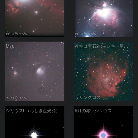
みっちゃん
みっちゃん
M78
夜空は宝石箱(モンキー星雲 NGC2174) Seestar50
みっちゃん
サザンクロス
シリウスb（らしき点光源）
5月の赤いシリウス