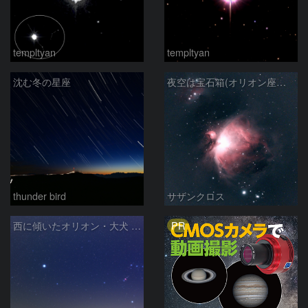
templtyan
templtyan
沈む冬の星座
夜空は宝石箱(オリオン座大星雲 M42) Seestar50
thunder bird
サザンクロス
PR
西に傾いたオリオン・大犬 (2026/04/21)