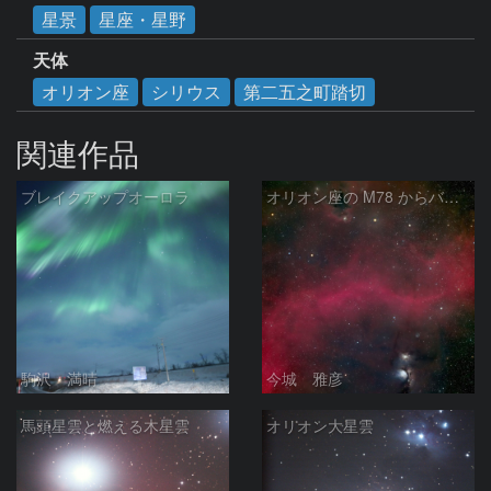
星景
星座・星野
天体
オリオン座
シリウス
第二五之町踏切
関連作品
ブレイクアップオーロラ
オリオン座の M78 からバーナードループをまたいで LDN1622あたり
駒沢 満晴
今城 雅彦
馬頭星雲と燃える木星雲
オリオン大星雲