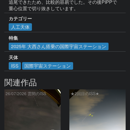
追尾できたため、比較的容易でした。その後PIPPで
重心位置で切り抜きしています。
カテゴリー
人工天体
特集
2025年 大西さん搭乗の国際宇宙ステーション
天体
ISS
国際宇宙ステーション
関連作品
26/07/2026 雲間のISS
★2回目のISS★