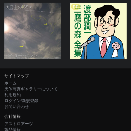
PR
★雲中のISS★
（＾０＾）コメト
サイトマップ
ホーム
天体写真ギャラリーについて
利用規約
ログイン/新規登録
お問い合わせ
会社情報
アストロアーツ
製品情報