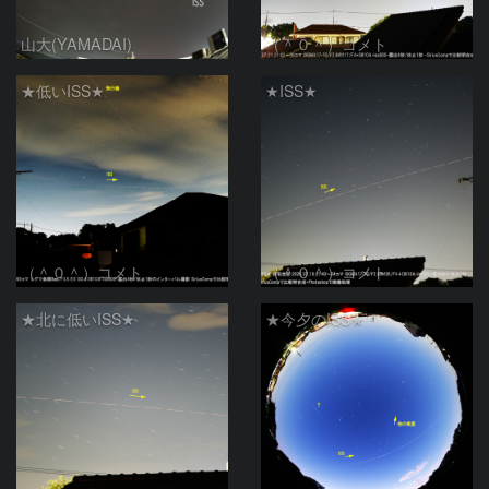
山大(YAMADAI)
（＾０＾）コメト
★低いISS★
★ISS★
（＾０＾）コメト
（＾０＾）コメト
★北に低いISS★
★今夕のISS★