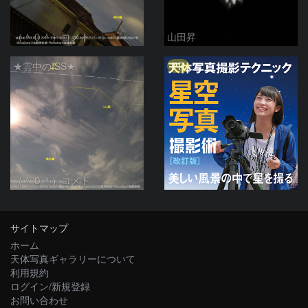
（＾０＾）コメト
山田昇
PR
★雲中のISS★
（＾０＾）コメト
サイトマップ
ホーム
天体写真ギャラリーについて
利用規約
ログイン/新規登録
お問い合わせ