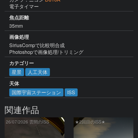
電子タイマー
焦点距離
35mm
画像処理
SiriusCompで比較明合成

Photoshopで画像処理/トリミング
カテゴリー
星景
人工天体
天体
国際宇宙ステーション
ISS
関連作品
26/07/2026 雲間のISS
★2回目のISS★