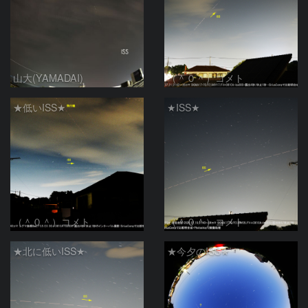
山大(YAMADAI)
（＾０＾）コメト
★低いISS★
★ISS★
（＾０＾）コメト
（＾０＾）コメト
★北に低いISS★
★今夕のISS★