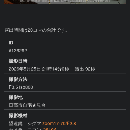
露出時間は23コマの合計です。
ID
#136292
撮影日時
2026年5月25日 21時14分0秒
露出 92秒
撮影方法
F3.5 iso800
撮影地
日高市自宅★見台
撮影機材
望遠鏡：シグマ
zoom17-70/F2.8
カメラ：ニコン
D810A