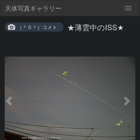
天体写真ギャラリー
Togg
navig
★薄雲中のISS★
（＾０＾）コメト