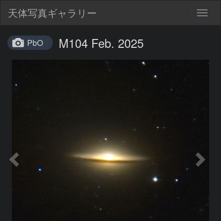
天体写真ギャラリー
Togg
navig
M104 Feb. 2025
PbO