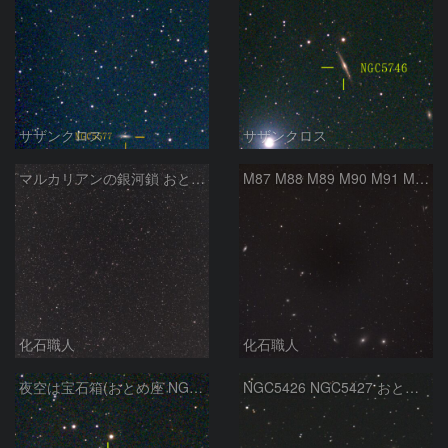
サザンクロス
サザンクロス
マルカリアンの銀河鎖 おとめ座・ かみのけ座の銀河
M87 M88 M89 M90 M91 M100 マルカリアンの銀河鎖 おとめ座 かみのけ座
化石職人
化石職人
夜空は宝石箱(おとめ座 NGC5746) Seestar50
NGC5426 NGC5427 おとめ座