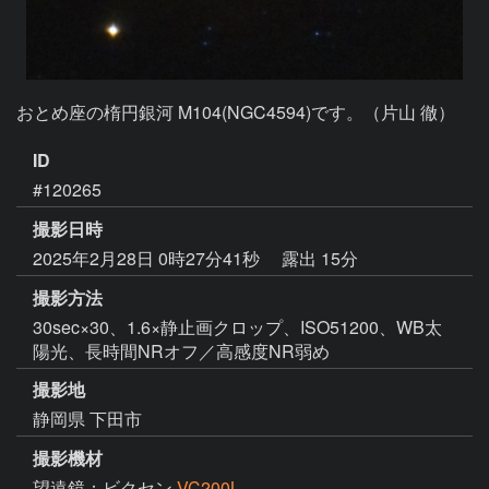
おとめ座の楕円銀河 M104(NGC4594)です。（片山 徹）
ID
#120265
撮影日時
2025年2月28日 0時27分41秒
露出 15分
撮影方法
30sec×30、1.6×静止画クロップ、ISO51200、WB太
陽光、長時間NRオフ／高感度NR弱め
撮影地
静岡県 下田市
撮影機材
望遠鏡：ビクセン
VC200L