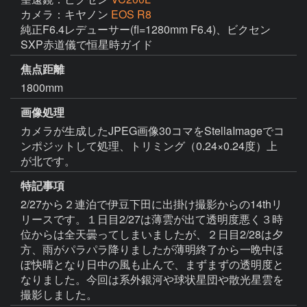
カメラ：キヤノン
EOS R8
純正F6.4レデューサー(fl=1280mm F6.4)、ビクセン
SXP赤道儀で恒星時ガイド
焦点距離
1800mm
画像処理
カメラが生成したJPEG画像30コマをStellaImageでコ
ンポジットして処理、トリミング（0.24×0.24度）上
が北です。
特記事項
2/27から２連泊で伊豆下田に出掛け撮影からの14thリ
リースです。１日目2/27は薄雲が出て透明度悪く３時
位からは全天曇ってしまいましたが、２日目2/28は夕
方、雨がパラパラ降りましたが薄明終了から一晩中ほ
ぼ快晴となり日中の風も止んで、まずまずの透明度と
なりました。今回は系外銀河や球状星団や散光星雲を
撮影しました。