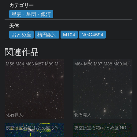
カテゴリー
星雲・星団・銀河
天体
おとめ座
楕円銀河
M104
NGC4594
関連作品
M58 M84 M86 M87 M89 M90 マルカリアンの銀河鎖 おとめ座 かみのけ座
M84 M86 M87 M88 M89 M90 M91 マルカリアンの銀河鎖 おとめ座 かみのけ座
化石職人
化石職人
夜空は宝石箱(おとめ座 NGC5566) Seestar50
夜空は宝石箱(おとめ座 NGC5746) Seestar50