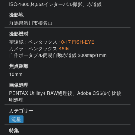
ISO-1600,f4,55sインターバル撮影、赤道儀
撮影地
群馬県渋川市榛名山
撮影機材
望遠鏡：ペンタックス
10-17 FISH-EYE
カメラ：ペンタックス
K5IIs
自作ポータブル簡易自動赤道儀 200step/1min
焦点距離
10mm
画像処理
PENTAX Utillity4 RAW処理後、Adobe CS5(64) 比較
明処理
カテゴリー
流星
特集