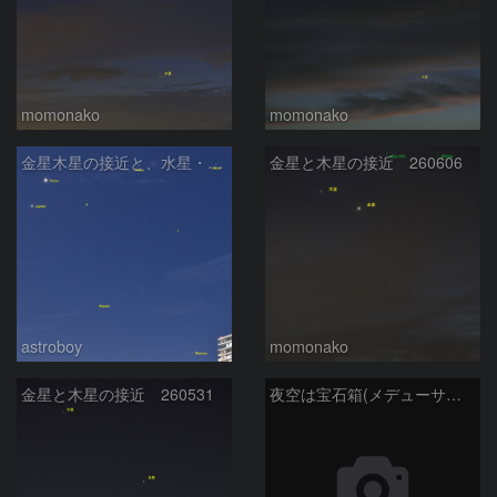
momonako
momonako
金星木星の接近と、水星・ふたご座
金星と木星の接近 260606
astroboy
momonako
金星と木星の接近 260531
夜空は宝石箱(メデューサ星雲 SH2-274) Seestar50