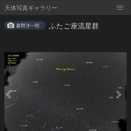
天体写真ギャラリー
Togg
navig
ふたご座流星群
森野洋一郎